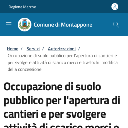
Salta al contenuto principale
Skip to footer content
Regione Marche
Comune di Montappone
Briciole di pane
Home
/
Servizi
/
Autorizzazioni
/
Occupazione di suolo pubblico per l'apertura di cantieri e
per svolgere attività di scarico merci e traslochi: modifica
della concessione
Occupazione di suolo
pubblico per l'apertura di
cantieri e per svolgere
attività di scarico merci e