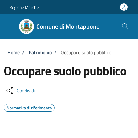
Salta al contenuto principale
Skip to footer content
Regione Marche
Comune di Montappone
Briciole di pane
Home
/
Patrimonio
/
Occupare suolo pubblico
Occupare suolo pubblico
Condividi
Normativa di riferimento