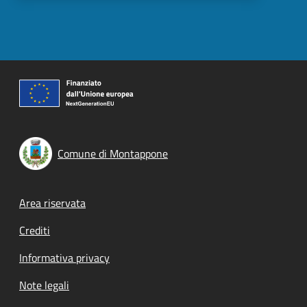
Comune di Montappone
Footer menu
Area riservata
Crediti
Informativa privacy
Note legali