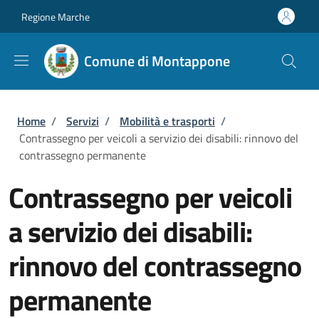
Salta al contenuto principale
Skip to footer content
Regione Marche
Comune di Montappone
Briciole di pane
Home
/
Servizi
/
Mobilità e trasporti
/
Contrassegno per veicoli a servizio dei disabili: rinnovo del
contrassegno permanente
Contrassegno per veicoli
a servizio dei disabili:
rinnovo del contrassegno
permanente