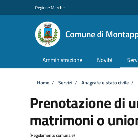
Salta al contenuto principale
Skip to footer content
Regione Marche
Comune di Montap
Amministrazione
Novità
Serv
Briciole di pane
Home
/
Servizi
/
Anagrafe e stato civile
/
Prenotazione di u
matrimoni o unioni
(Regolamento comunale)