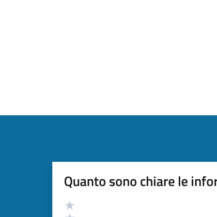
Quanto sono chiare le info
Valutazione
Valuta 5 stelle su 5
Valuta 4 stelle su 5