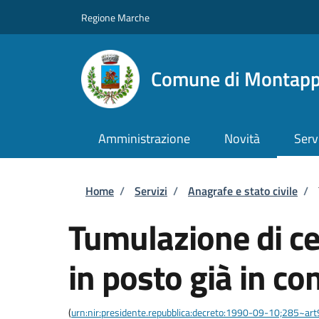
Salta al contenuto principale
Skip to footer content
Regione Marche
Comune di Montap
Amministrazione
Novità
Serv
Briciole di pane
Home
/
Servizi
/
Anagrafe e stato civile
/
Tumulazione di cen
in posto già in c
(
urn:nir:presidente.repubblica:decreto:1990-09-10;285~ar