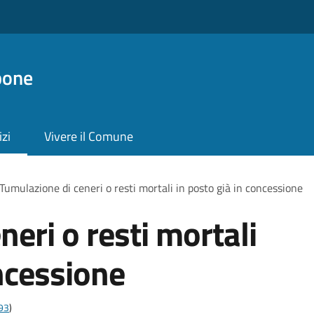
pone
izi
Vivere il Comune
Tumulazione di ceneri o resti mortali in posto già in concessione
eri o resti mortali
oncessione
t93
)