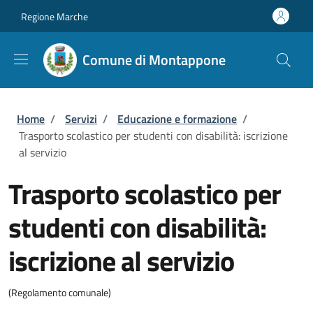
Salta al contenuto principale
Skip to footer content
Regione Marche
Comune di Montappone
Briciole di pane
Home
/
Servizi
/
Educazione e formazione
/
Trasporto scolastico per studenti con disabilità: iscrizione
al servizio
Trasporto scolastico per
studenti con disabilità:
iscrizione al servizio
(Regolamento comunale)