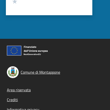
Valuta 1 stelle su 5
Comune di Montappone
Footer menu
Area riservata
Crediti
Informativa privacy