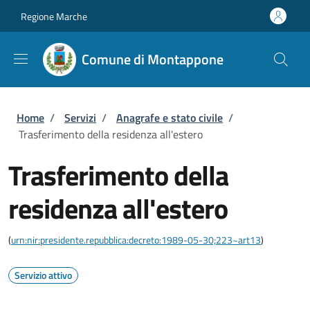
Salta al contenuto principale
Skip to footer content
Regione Marche
Comune di Montappone
Briciole di pane
Home
/
Servizi
/
Anagrafe e stato civile
/
Trasferimento della residenza all'estero
Trasferimento della
residenza all'estero
(
urn:nir:presidente.repubblica:decreto:1989-05-30;223~art13
)
Servizio attivo