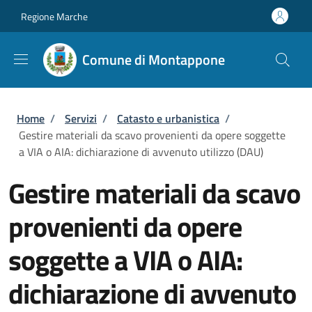
Salta al contenuto principale
Skip to footer content
Regione Marche
Comune di Montappone
Briciole di pane
Home
/
Servizi
/
Catasto e urbanistica
/
Gestire materiali da scavo provenienti da opere soggette
a VIA o AIA: dichiarazione di avvenuto utilizzo (DAU)
Gestire materiali da scavo
provenienti da opere
soggette a VIA o AIA:
dichiarazione di avvenuto