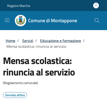
Salta al contenuto principale
Skip to footer content
Regione Marche
Comune di Montappone
Briciole di pane
Home
/
Servizi
/
Educazione e formazione
/
Mensa scolastica: rinuncia al servizio
Mensa scolastica:
rinuncia al servizio
(Regolamento comunale)
Servizio attivo