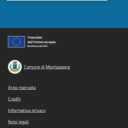
Comune di Montappone
Footer menu
Area riservata
Crediti
Informativa privacy
Note legali