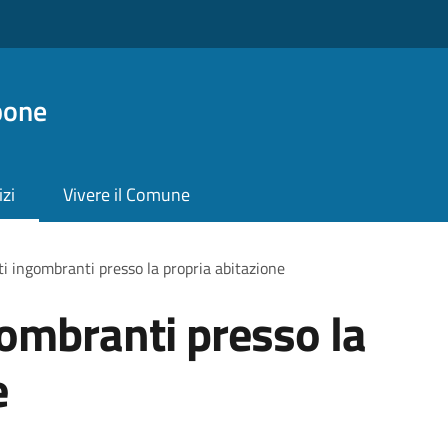
pone
izi
Vivere il Comune
iuti ingombranti presso la propria abitazione
ngombranti presso la
e