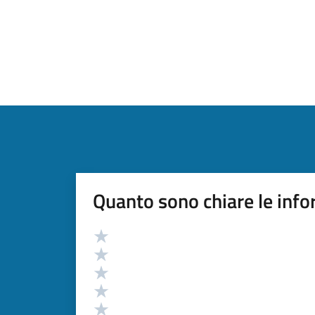
Quanto sono chiare le info
Valutazione
Valuta 5 stelle su 5
Valuta 4 stelle su 5
Valuta 3 stelle su 5
Valuta 2 stelle su 5
Valuta 1 stelle su 5