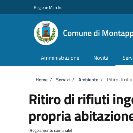
Salta al contenuto principale
Skip to footer content
Regione Marche
Comune di Montap
Amministrazione
Novità
Serv
Briciole di pane
Home
/
Servizi
/
Ambiente
/
Ritiro di rif
Ritiro di rifiuti i
propria abitazion
(Regolamento comunale)