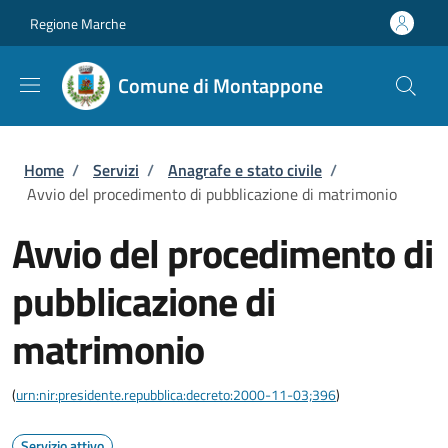
Salta al contenuto principale
Skip to footer content
Regione Marche
Comune di Montappone
Briciole di pane
Home
/
Servizi
/
Anagrafe e stato civile
/
Avvio del procedimento di pubblicazione di matrimonio
Avvio del procedimento di
pubblicazione di
matrimonio
(
urn:nir:presidente.repubblica:decreto:2000-11-03;396
)
Servizio attivo