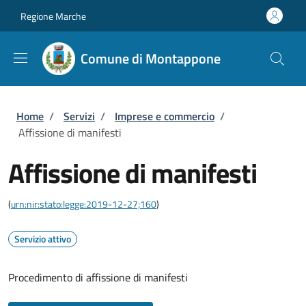
Salta al contenuto principale
Skip to footer content
Regione Marche
Comune di Montappone
Briciole di pane
Home
/
Servizi
/
Imprese e commercio
/
Affissione di manifesti
Affissione di manifesti
(
urn:nir:stato:legge:2019-12-27;160
)
Servizio attivo
Procedimento di affissione di manifesti