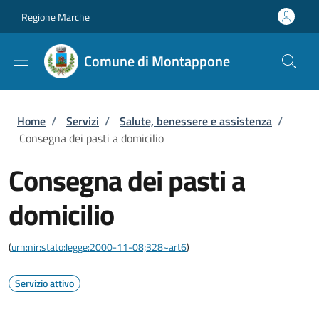
Salta al contenuto principale
Skip to footer content
Regione Marche
Comune di Montappone
Briciole di pane
Home
/
Servizi
/
Salute, benessere e assistenza
/
Consegna dei pasti a domicilio
Consegna dei pasti a
domicilio
(
urn:nir:stato:legge:2000-11-08;328~art6
)
Servizio attivo