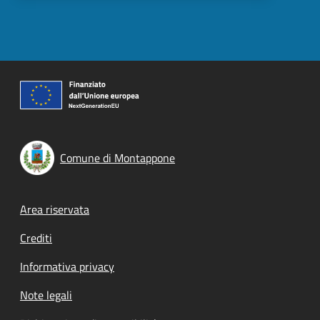
Comune di Montappone
Footer menu
Area riservata
Crediti
Informativa privacy
Note legali