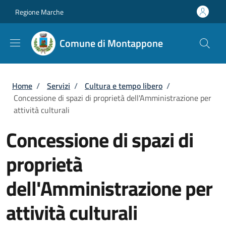
Salta al contenuto principale
Skip to footer content
Regione Marche
Comune di Montappone
Briciole di pane
Home
/
Servizi
/
Cultura e tempo libero
/
Concessione di spazi di proprietà dell'Amministrazione per
attività culturali
Concessione di spazi di
proprietà
dell'Amministrazione per
attività culturali