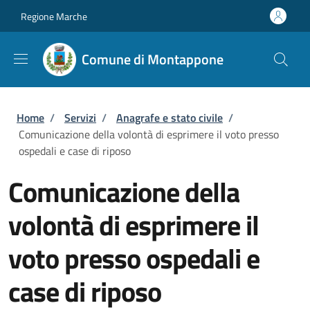
Salta al contenuto principale
Skip to footer content
Regione Marche
Comune di Montappone
Briciole di pane
Home
/
Servizi
/
Anagrafe e stato civile
/
Comunicazione della volontà di esprimere il voto presso
ospedali e case di riposo
Comunicazione della
volontà di esprimere il
voto presso ospedali e
case di riposo