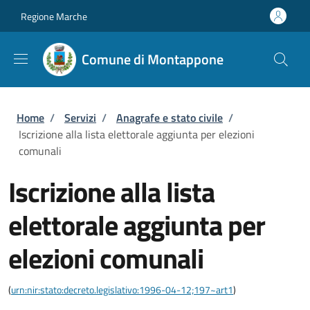
Salta al contenuto principale
Skip to footer content
Regione Marche
Comune di Montappone
Briciole di pane
Home
/
Servizi
/
Anagrafe e stato civile
/
Iscrizione alla lista elettorale aggiunta per elezioni
comunali
Iscrizione alla lista
elettorale aggiunta per
elezioni comunali
(
urn:nir:stato:decreto.legislativo:1996-04-12;197~art1
)