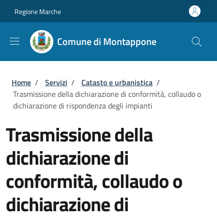
Salta al contenuto principale
Skip to footer content
Regione Marche
Comune di Montappone
Briciole di pane
Home
/
Servizi
/
Catasto e urbanistica
/
Trasmissione della dichiarazione di conformità, collaudo o
dichiarazione di rispondenza degli impianti
Trasmissione della
dichiarazione di
conformità, collaudo o
dichiarazione di