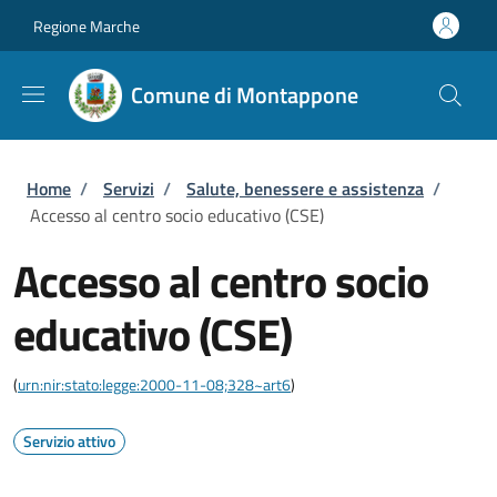
Salta al contenuto principale
Skip to footer content
Regione Marche
Comune di Montappone
Briciole di pane
Home
/
Servizi
/
Salute, benessere e assistenza
/
Accesso al centro socio educativo (CSE)
Accesso al centro socio
educativo (CSE)
(
urn:nir:stato:legge:2000-11-08;328~art6
)
Servizio attivo