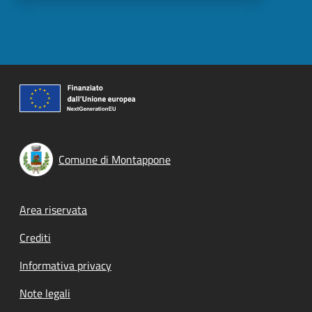
Comune di Montappone
Footer menu
Area riservata
Crediti
Informativa privacy
Note legali