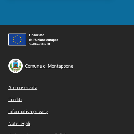
Comune di Montappone
Footer menu
Area riservata
Crediti
Informativa privacy
Note legali