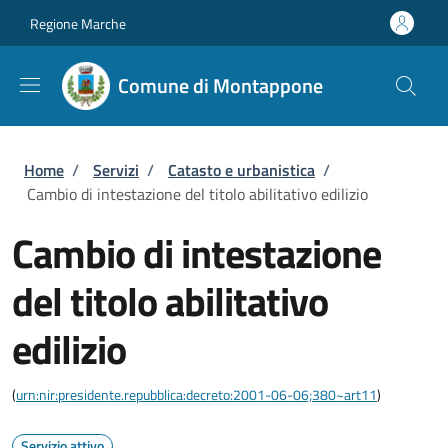
Salta al contenuto principale
Skip to footer content
Regione Marche
Comune di Montappone
Briciole di pane
Home
/
Servizi
/
Catasto e urbanistica
/
Cambio di intestazione del titolo abilitativo edilizio
Cambio di intestazione
del titolo abilitativo
edilizio
(
urn:nir:presidente.repubblica:decreto:2001-06-06;380~art11
)
Servizio attivo