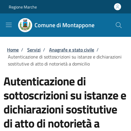
Salta al contenuto principale
Skip to footer content
Regione Marche
Comune di Montappone
Briciole di pane
Home
/
Servizi
/
Anagrafe e stato civile
/
Autenticazione di sottoscrizioni su istanze e dichiarazioni
sostitutive di atto di notorietà a domicilio
Autenticazione di
sottoscrizioni su istanze e
dichiarazioni sostitutive
di atto di notorietà a