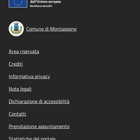
Comune di Montappone
Footer menu
Area riservata
Crediti
Informativa privacy
Note legali
Dichiarazione di accessibilità
Contatti
Prenotazione appuntamento
Statistiche del portale