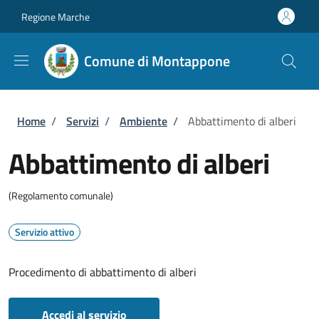
Salta al contenuto principale
Skip to footer content
Regione Marche
Comune di Montappone
Briciole di pane
Home
/
Servizi
/
Ambiente
/
Abbattimento di alberi
Abbattimento di alberi
(Regolamento comunale)
Servizio attivo
Procedimento di abbattimento di alberi
Accedi al servizio