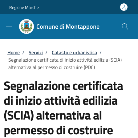
Salta al contenuto principale
Skip to footer content
Regione Marche
Comune di Montappone
Briciole di pane
Home
/
Servizi
/
Catasto e urbanistica
/
Segnalazione certificata di inizio attività edilizia (SCIA)
alternativa al permesso di costruire (PDC)
Segnalazione certificata
di inizio attività edilizia
(SCIA) alternativa al
permesso di costruire