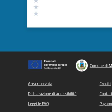
Valuta 2 stelle su 5
Valuta 1 stelle su 5
Comune di M
Footer menu
Area riservata
Crediti
Dichiarazione di accessibilità
Contatt
Leggi le FAQ
Pagame