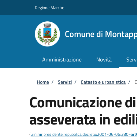
Salta al contenuto principale
Skip to footer content
Regione Marche
Comune di Montap
Amministrazione
Novità
Serv
Briciole di pane
Home
/
Servizi
/
Catasto e urbanistica
/
C
Comunicazione di i
asseverata in edili
(
urn:nir:presidente.repubblica:decreto:2001-06-06;380~art