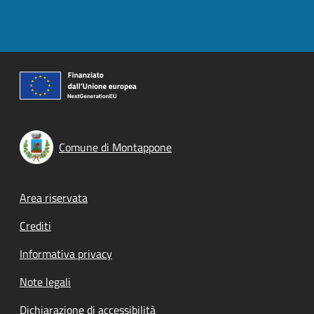
Comune di Montappone
Footer menu
Area riservata
Crediti
Informativa privacy
Note legali
Dichiarazione di accessibilità