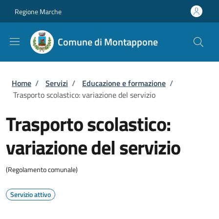
Salta al contenuto principale
Skip to footer content
Regione Marche
Comune di Montappone
Briciole di pane
Home
/
Servizi
/
Educazione e formazione
/
Trasporto scolastico: variazione del servizio
Trasporto scolastico:
variazione del servizio
(Regolamento comunale)
Servizio attivo