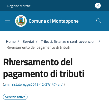
Salta al contenuto principale
Skip to footer content
Regione Marche
Comune di Montappone
Briciole di pane
Home
/
Servizi
/
Tributi, finanze e contravvenzioni
/
Riversamento del pagamento di tributi
Riversamento del
pagamento di tributi
(
urn:nir:stato:legge:2013-12-27;147~art1
)
Servizio attivo