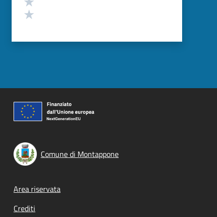
Valuta 2 stelle su 5
Valuta 1 stelle su 5
Comune di Montappone
Footer menu
Area riservata
Crediti