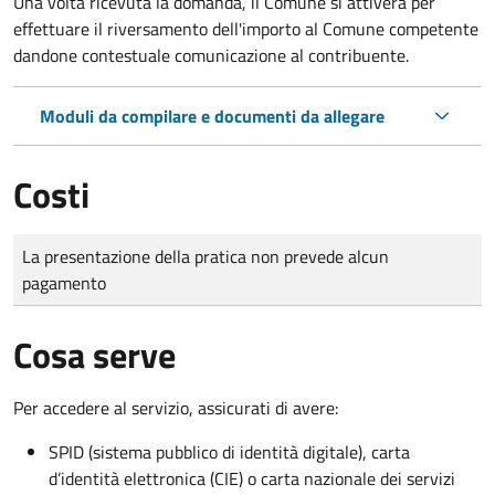
Una volta ricevuta la domanda, il Comune si attiverà per
effettuare il riversamento dell'importo al Comune competente
dandone contestuale comunicazione al contribuente.
Moduli da compilare e documenti da allegare
Costi
Tipo di pagamento
Importo
La presentazione della pratica non prevede alcun
pagamento
Cosa serve
Per accedere al servizio, assicurati di avere:
SPID (sistema pubblico di identità digitale), carta
d’identità elettronica (CIE) o carta nazionale dei servizi