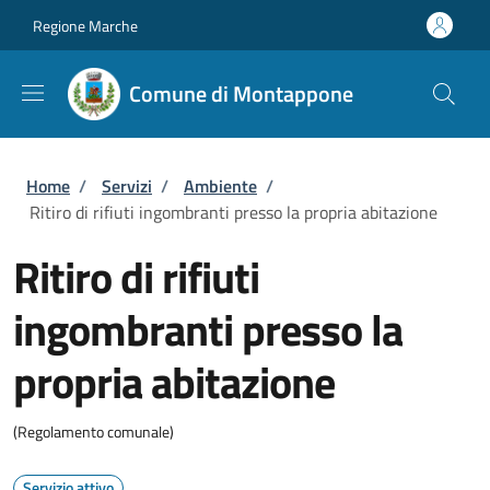
Salta al contenuto principale
Skip to footer content
Regione Marche
Comune di Montappone
Briciole di pane
Home
/
Servizi
/
Ambiente
/
Ritiro di rifiuti ingombranti presso la propria abitazione
Ritiro di rifiuti
ingombranti presso la
propria abitazione
(Regolamento comunale)
Servizio attivo