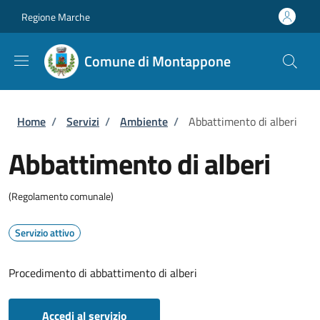
Salta al contenuto principale
Skip to footer content
Regione Marche
Comune di Montappone
Briciole di pane
Home
/
Servizi
/
Ambiente
/
Abbattimento di alberi
Abbattimento di alberi
(Regolamento comunale)
Servizio attivo
Procedimento di abbattimento di alberi
Accedi al servizio