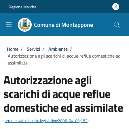
Salta al contenuto principale
Skip to footer content
Regione Marche
Comune di Montappone
Briciole di pane
Home
/
Servizi
/
Ambiente
/
Autorizzazione agli scarichi di acque reflue domestiche ed
assimilate
Autorizzazione agli
scarichi di acque reflue
domestiche ed assimilate
(
urn:nir:stato:decreto.legislativo:2006-04-03;152
)