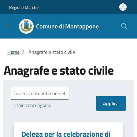
Salta al contenuto principale
Skip to footer content
Regione Marche
Comune di Montappone
Briciole di pane
Home
/
Anagrafe e stato civile
Anagrafe e stato civile
Cerca i contenuti che nel
titolo contengono:
Delega per la celebrazione di