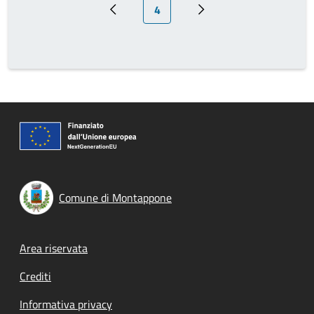
Pagina attuale
4
Pagina precedente
Prossima pagina
Comune di Montappone
Footer menu
Area riservata
Crediti
Informativa privacy