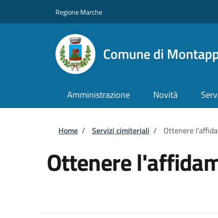
Salta al contenuto principale
Skip to footer content
Regione Marche
Comune di Montap
Amministrazione
Novità
Serv
Briciole di pane
Home
/
Servizi cimiteriali
/
Ottenere l'affid
Ottenere l'affida