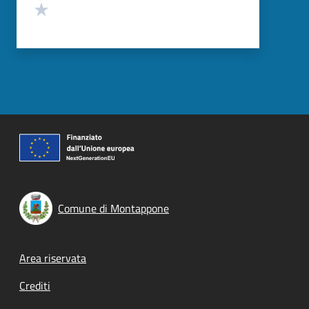
Valuta 1 stelle su 5
Comune di Montappone
Footer menu
Area riservata
Crediti