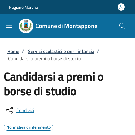
Salta al contenuto principale
Skip to footer content
Regione Marche
Comune di Montappone
Briciole di pane
Home
/
Servizi scolastici e per l'infanzia
/
Candidarsi a premi o borse di studio
Candidarsi a premi o
borse di studio
Condividi
Normativa di riferimento