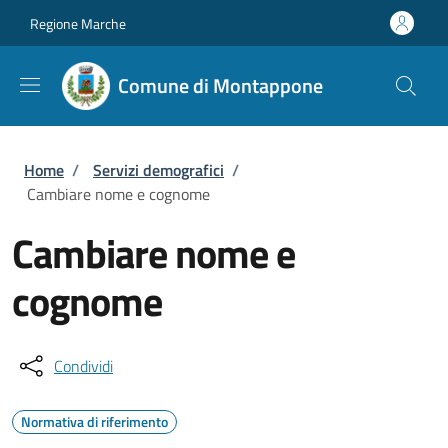
Salta al contenuto principale
Skip to footer content
Regione Marche
Comune di Montappone
Briciole di pane
Home
/
Servizi demografici
/
Cambiare nome e cognome
Cambiare nome e
cognome
Condividi
Normativa di riferimento