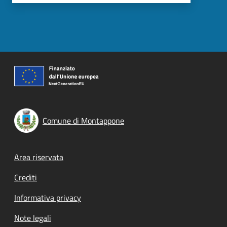
Comune di Montappone
Footer menu
Area riservata
Crediti
Informativa privacy
Note legali