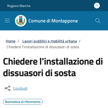
Salta al contenuto principale
Skip to footer content
Regione Marche
Comune di Montappone
Briciole di pane
Home
/
Lavori pubblici e mobilità urbana
/
Chiedere l'installazione di dissuasori di sosta
Chiedere l'installazione di
dissuasori di sosta
Condividi
Normativa di riferimento