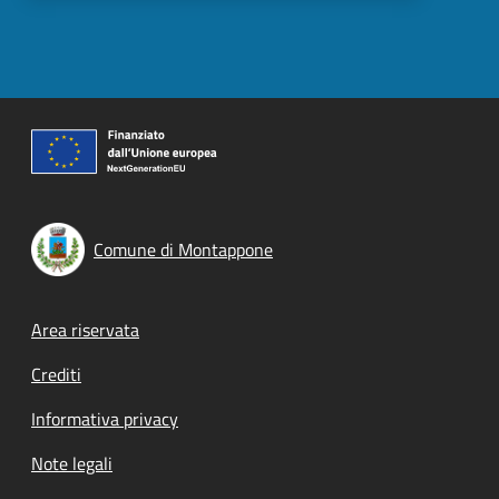
Comune di Montappone
Footer menu
Area riservata
Crediti
Informativa privacy
Note legali